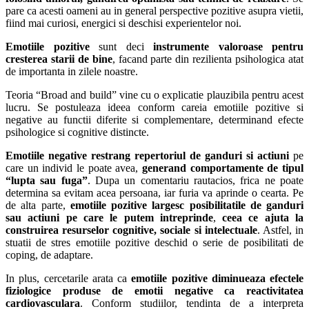
pare ca acesti oameni au in general perspective pozitive asupra vietii,
fiind mai curiosi, energici si deschisi experientelor noi.
Emotiile pozitive
sunt deci
instrumente valoroase pentru
cresterea starii de bine
, facand parte din rezilienta psihologica atat
de importanta in zilele noastre.
Teoria “Broad and build” vine cu o explicatie plauzibila pentru acest
lucru. Se postuleaza ideea conform careia emotiile pozitive si
negative au functii diferite si complementare, determinand efecte
psihologice si cognitive distincte.
Emotiile negative
restrang repertoriul de ganduri si actiuni
pe
care un individ le poate avea,
generand comportamente de tipul
“lupta sau fuga”
. Dupa un comentariu rautacios, frica ne poate
determina sa evitam acea persoana, iar furia va aprinde o cearta. Pe
de alta parte,
emotiile pozitive largesc posibilitatile de ganduri
sau actiuni pe care le putem intreprinde
,
ceea ce ajuta la
construirea resurselor cognitive, sociale si intelectuale
. Astfel, in
stuatii de stres emotiile pozitive deschid o serie de posibilitati de
coping, de adaptare.
In plus, cercetarile arata ca
emotiile pozitive diminueaza efectele
fiziologice produse de emotii negative ca reactivitatea
cardiovasculara
. Conform studiilor, tendinta de a interpreta