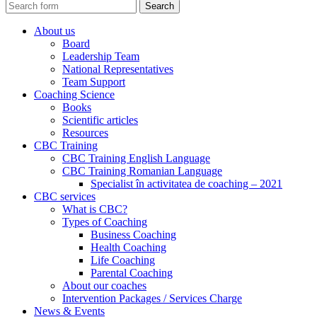
About us
Board
Leadership Team
National Representatives
Team Support
Coaching Science
Books
Scientific articles
Resources
CBC Training
CBC Training English Language
CBC Training Romanian Language
Specialist în activitatea de coaching – 2021
CBC services
What is CBC?
Types of Coaching
Business Coaching
Health Coaching
Life Coaching
Parental Coaching
About our coaches
Intervention Packages / Services Charge
News & Events