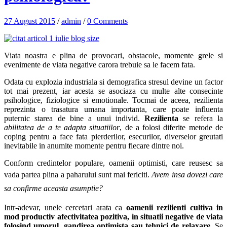
27 August 2015
/
admin
/
0 Comments
Viata noastra e plina de provocari, obstacole, momente grele si
evenimente de viata negative carora trebuie sa le facem fata.
Odata cu explozia industriala si demografica stresul devine un factor
tot mai prezent, iar acesta se asociaza cu multe alte consecinte
psihologice, fiziologice si emotionale. Tocmai de aceea, rezilienta
reprezinta o trasatura umana importanta, care poate influenta
puternic starea de bine a unui individ.
Rezilienta
se refera la
abilitatea de a te adapta situatiilor
, de a folosi diferite metode de
coping pentru a face fata pierderilor, esecurilor, diverselor greutati
inevitabile in anumite momente pentru fiecare dintre noi.
Conform credintelor populare, oamenii optimisti, care reusesc sa
vada partea plina a paharului sunt mai fericiti.
Avem insa dovezi care
sa confirme aceasta asumptie?
Intr-adevar, unele cercetari arata ca
oamenii rezilienti cultiva in
mod productiv afectivitatea pozitiva, in situatii negative de viata
folosind umorul, gandirea optimista sau tehnici de relaxare
. Se