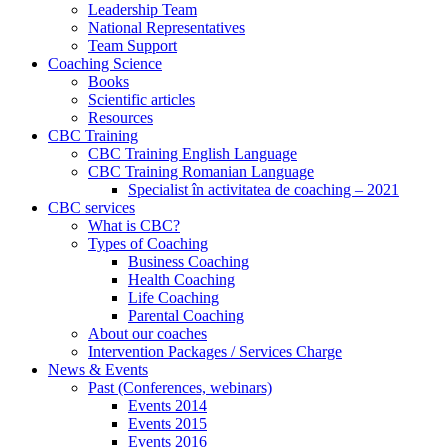
Leadership Team
National Representatives
Team Support
Coaching Science
Books
Scientific articles
Resources
CBC Training
CBC Training English Language
CBC Training Romanian Language
Specialist în activitatea de coaching – 2021
CBC services
What is CBC?
Types of Coaching
Business Coaching
Health Coaching
Life Coaching
Parental Coaching
About our coaches
Intervention Packages / Services Charge
News & Events
Past (Conferences, webinars)
Events 2014
Events 2015
Events 2016