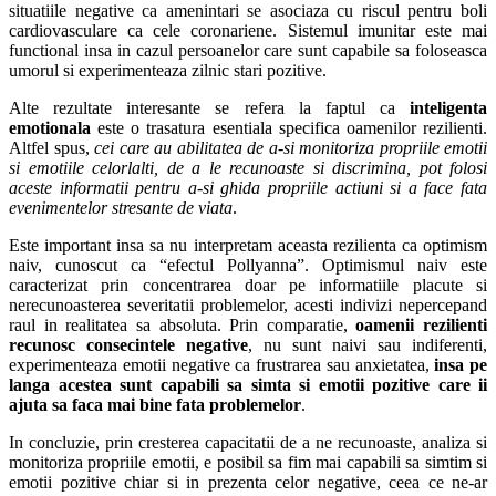
situatiile negative ca amenintari se asociaza cu riscul pentru boli
cardiovasculare ca cele coronariene. Sistemul imunitar este mai
functional insa in cazul persoanelor care sunt capabile sa foloseasca
umorul si experimenteaza zilnic stari pozitive.
Alte rezultate interesante se refera la faptul ca
inteligenta
emotionala
este o trasatura esentiala specifica oamenilor rezilienti.
Altfel spus,
cei care au abilitatea de a-si monitoriza propriile emotii
si emotiile celorlalti, de a le recunoaste si discrimina, pot folosi
aceste informatii pentru a-si ghida propriile actiuni si a face fata
evenimentelor stresante de viata
.
Este important insa sa nu interpretam aceasta rezilienta ca optimism
naiv, cunoscut ca “efectul Pollyanna”. Optimismul naiv este
caracterizat prin concentrarea doar pe informatiile placute si
nerecunoasterea severitatii problemelor, acesti indivizi nepercepand
raul in realitatea sa absoluta. Prin comparatie,
oamenii rezilienti
recunosc consecintele negative
, nu sunt naivi sau indiferenti,
experimenteaza emotii negative ca frustrarea sau anxietatea,
insa pe
langa acestea sunt capabili sa simta si emotii pozitive care ii
ajuta sa faca mai bine fata problemelor
.
In concluzie, prin cresterea capacitatii de a ne recunoaste, analiza si
monitoriza propriile emotii, e posibil sa fim mai capabili sa simtim si
emotii pozitive chiar si in prezenta celor negative, ceea ce ne-ar