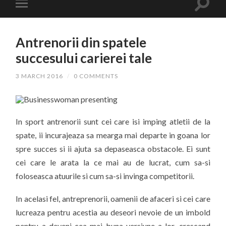
Antrenorii din spatele
succesului carierei tale
3 MARCH 2016
/
0 COMMENTS
In sport antrenorii sunt cei care isi imping atletii de la
spate, ii incurajeaza sa mearga mai departe in goana lor
spre succes si ii ajuta sa depaseasca obstacole. Ei sunt
cei care le arata la ce mai au de lucrat, cum sa-si
foloseasca atuurile si cum sa-si invinga competitorii.
In acelasi fel, antreprenorii, oamenii de afaceri si cei care
lucreaza pentru acestia au deseori nevoie de un imbold
pentru a deveni cea mai buna versiune a lor, crescand