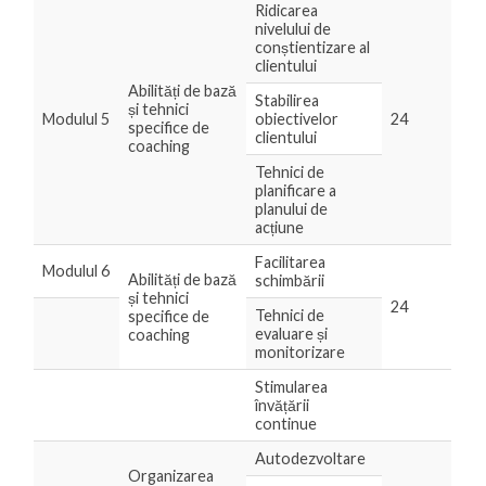
Ridicarea
nivelului de
conștientizare al
clientului
Abilități de bază
Stabilirea
și tehnici
Modulul 5
obiectivelor
24
specifice de
clientului
coaching
Tehnici de
planificare a
planului de
acțiune
Facilitarea
Modulul 6
Abilități de bază
schimbării
și tehnici
24
Tehnici de
specifice de
evaluare și
coaching
monitorizare
Stimularea
învățării
continue
Autodezvoltare
Organizarea