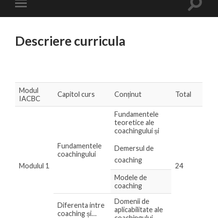
Descriere curricula
Modul
Capitol curs
Conținut
Total
IACBC
Fundamentele
teoretice ale
coachingului și
Fundamentele
Demersul de
coachingului
coaching
Modulul 1
24
Modele de
coaching
Domenii de
Diferenta intre
aplicabilitate ale
coaching și…
coachingului