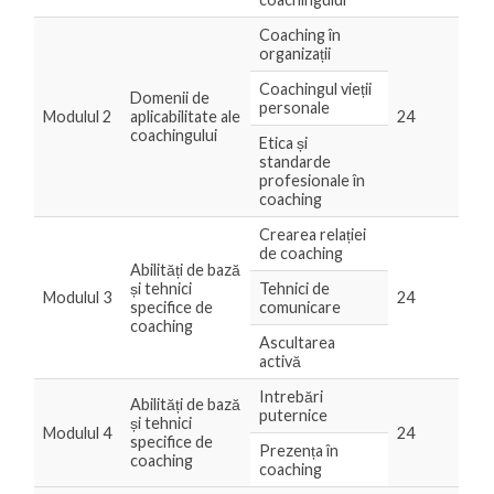
Coaching în
organizații
Coachingul vieții
Domenii de
personale
Modulul 2
aplicabilitate ale
24
coachingului
Etica și
standarde
profesionale în
coaching
Crearea relației
de coaching
Abilități de bază
și tehnici
Tehnici de
Modulul 3
24
specifice de
comunicare
coaching
Ascultarea
activă
Intrebări
Abilități de bază
puternice
și tehnici
Modulul 4
24
specifice de
Prezența în
coaching
coaching