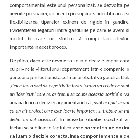
comportamental este unul personalizat, se dezvolta pe
nevoile persoanei, iar uneori presupune si identificarea si
flexibilizarea tiparelor extrem de rigide in gandire.
Evidentierea legaturii intre gandurile pe care le avem si
modul in care ne simtim si comportam devine
importanta in acest proces.
De pilda, daca este nevoie sa se ia o decizie importanta
cu privire la viitorul unui departament intr-o companie, o
persoana perfectionista cel mai probabil va gandi astfel:
„Daca iau o decizie nepotrivita toata lumea va crede ca sunt
un lider inutil care nu ar trebui sa ocupe aceasta pozitie”
si va
amana luarea deciziei argumentand ca
„Sunt ocupat acum
cu un alt proiect care este foarte important si trebuie sa-mi
dedic timpul acestuia”
. In aceasta situatie coach-ul ar
trebui sa sublinieze faptul ca
este normal sa ne dorim
sa luam o decizie corecta, insa comportamentele de